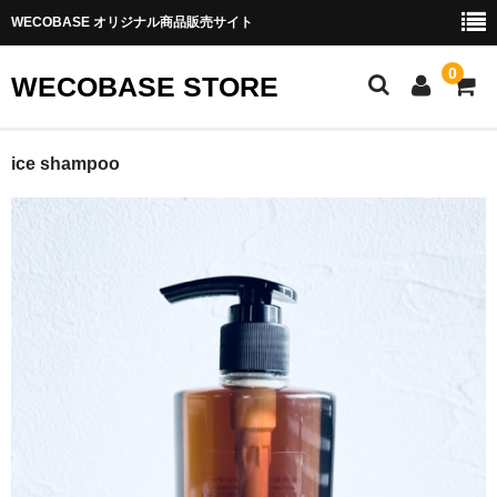
WECOBASE オリジナル商品販売サイト
0
WECOBASE STORE
HOME
ice shampoo
インフォメーション
商品一覧
シャンプー
トリートメント
化粧品
送料・お支払
特定商取引法表示