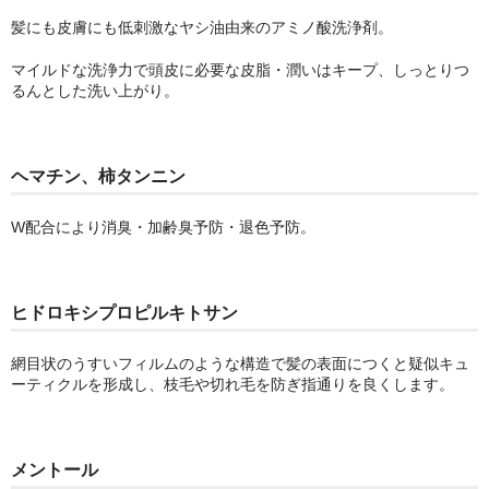
髪にも皮膚にも低刺激なヤシ油由来のアミノ酸洗浄剤。
マイルドな洗浄力で頭皮に必要な皮脂・潤いはキープ、しっとりつ
るんとした洗い上がり。
ヘマチン、柿タンニン
W配合により消臭・加齢臭予防・退色予防。
ヒドロキシプロピルキトサン
網目状のうすいフィルムのような構造で髪の表面につくと疑似キュ
ーティクルを形成し、枝毛や切れ毛を防ぎ指通りを良くします。
メントール