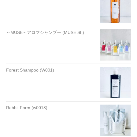
～MUSE～アロマシャンプー (MUSE Sh)
Forest Shampoo (W001)
Rabbit Form (w0018)