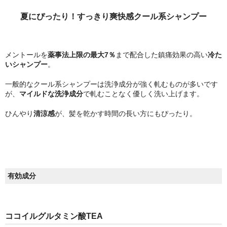
夏にぴったり！すっきり爽快感クール系シャンプー
メントールを
薬事法上限の最大7％
まで配合した鎮痛効果の高い
冷た
いシャンプー
。
一般的なクール系シャンプーは洗浄成分が強く軋むものが多いです
が、
マイルドな洗浄成分
で軋むことなく優しく洗い上げます。
ひんやり
清涼感
が、髪を乾かす時間の長い方にもぴったり。
有効成分
ココイルグルタミン酸TEA