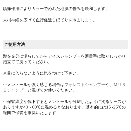
鎮痛作用によりカラーで沁みた地肌の傷みを緩和します。
末梢神経を広げて血行促進しほてりを冷まします。
ご使用方法
髪を充分に濡らしてからアイスシャンプーを適量手に取りしっかり
泡立てて洗ってください。
※目に入らないように気をつけて下さい。
※メントールが強く感じる場合は
フォレストシャンプー
や、
ＭＵＳ
Ｅシャンプー
と混ぜてお使いください。
※保管温度が低下するとメントールが分離したように濁るケースが
ありますが40～60℃に温めるとなおります。基本的には15~25℃の
範囲で保管を推奨いたします。