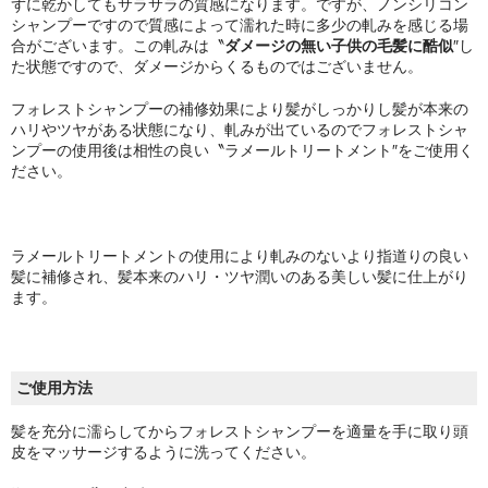
ずに乾かしてもサラサラの質感になります。ですが、ノンシリコン
シャンプーですので質感によって濡れた時に多少の軋みを感じる場
合がございます。この軋みは〝
ダメージの無い子供の毛髪に酷似
″し
た状態ですので、ダメージからくるものではございません。
フォレストシャンプーの補修効果により髪がしっかりし髪が本来の
ハリやツヤがある状態になり、軋みが出ているのでフォレストシャ
ンプーの使用後は相性の良い〝ラメールトリートメント″をご使用く
ださい。
ラメールトリートメントの使用により軋みのないより指道りの良い
髪に補修され、髪本来のハリ・ツヤ潤いのある美しい髪に仕上がり
ます。
ご使用方法
髪を充分に濡らしてからフォレストシャンプーを適量を手に取り頭
皮をマッサージするように洗ってください。