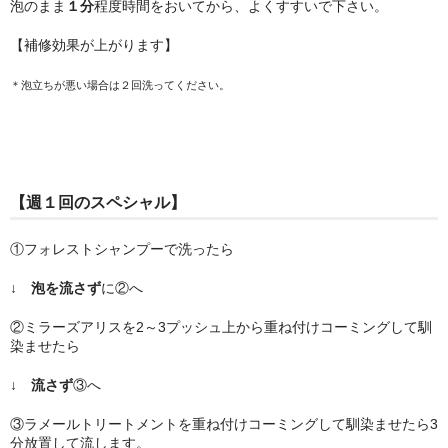
泡のまま
１分
程度時間をおいてから、よくすすいで下さい。
【補修効果が上がります】
＊泡立ちが悪い場合は２回洗ってください。
【週１回のスペシャル】
①フォレストシャンプーで洗ったら
↓
泡を流さず
に②へ
②ミラーズアリスを2～3プッシュ上から重ね付けコーミングして馴
染ませたら
↓
流さず
③へ
③ラメールトリートメントを重ね付けコーミングして馴染ませたら3
分放置して流します。