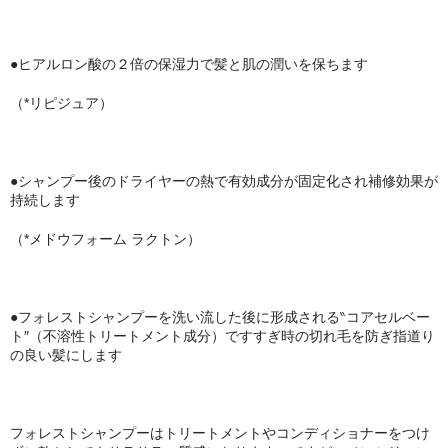
●ヒアルロン酸の２倍の保湿力で髪と肌の潤いを保ちます
（*リピジュア）
●シャンプー後のドライヤーの熱で有効成分が固定化され補修効果が
持続します
（*メドウフォーム ラクトン）
●フォレストシャンプーを洗い流した後に形成される‶コアセルベー
ト″（不溶性トリートメント成分）ですすぎ時の切れ毛を防ぎ指道り
の良い髪にします
フォレストシャンプーはトリートメントやコンディショナーをつけ