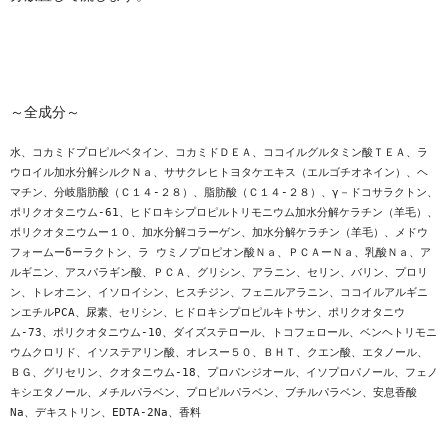
～全成分～
水、コカミドプロピルベタイン、コカミドＤＥＡ、ココイルグルタミン酸ＴＥＡ、ラ
ウロイル加水分解シルクＮａ、ササクレヒトヨタケエキス（エルゴチオネイン）、ヘ
マチン、分岐脂肪酸（Ｃ１４-２８）、脂肪酸（Ｃ１４-２８）、γ－ドコサラクトン、
ポリクオタニウム-61、ヒドロキシプロピルトリモニウム加水分解ケラチン（羊毛）、
ポリクオタニウムー１０、加水分解コラーゲン、加水分解ケラチン（羊毛）、メドウ
フォームーδーラクトン、ラ ウミノプロピオン酸Ｎａ、ＰＣＡーＮａ、乳酸Ｎａ、ア
ルギニン、アスパラギン酸、ＰＣＡ、グリシン、アラニン、セリン、バリン、プロリ
ン、トレオニン、イソロイシン、ヒスチジン、フェニルアラニン、ココイルアルギニ
ンエチルPCA、尿素、セリシン、ヒドロキシプロピルキトサン、ポリクオタニウ
ム-73、ポリクオタニウム-10、ダイズステロール、トコフェロール、ベンヘトリモニ
ウムクロリド、イソステアリン酸、オレスー５０、ＢＨＴ、クエン酸、エタノール、
ＢＧ、グリセリン、クオタニウム-18、プロパンジオール、イソプロパノール、フェノ
キシエタノール、メチルパラベン、プロピルパラベン、ブチルパラベン、安息香酸
Na、デキストリン、EDTA-2Na、香料