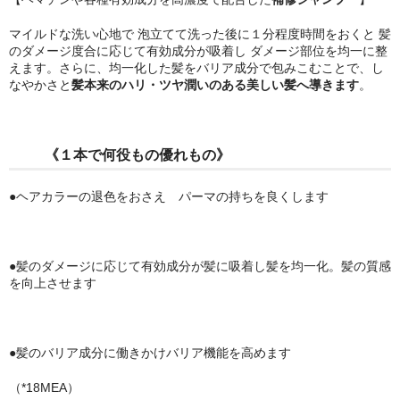
マイルドな洗い心地で 泡立てて洗った後に１分程度時間をおくと 髪
のダメージ度合に応じて有効成分が吸着し ダメージ部位を均一に整
えます。さらに、均一化した髪をバリア成分で包みこむことで、し
なやかさと
髪本来のハリ・ツヤ潤いのある美しい髪へ導きます
。
《１本で何役もの優れもの》
●ヘアカラーの退色をおさえ パーマの持ちを良くします
●髪のダメージに応じて有効成分が髪に吸着し髪を均一化。髪の質感
を向上させます
●髪のバリア成分に働きかけバリア機能を高めます
（*18MEA）