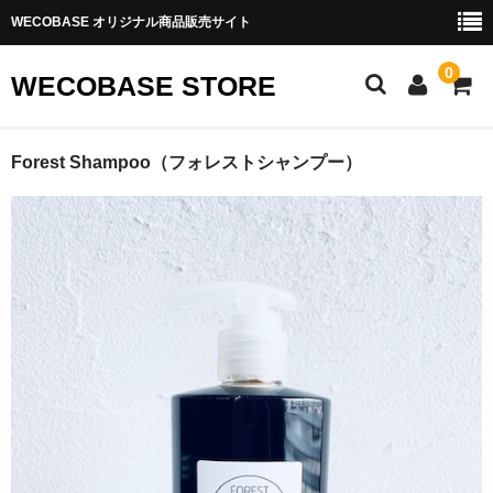
WECOBASE オリジナル商品販売サイト
0
WECOBASE STORE
HOME
Forest Shampoo（フォレストシャンプー）
インフォメーション
商品一覧
シャンプー
トリートメント
化粧品
送料・お支払
特定商取引法表示