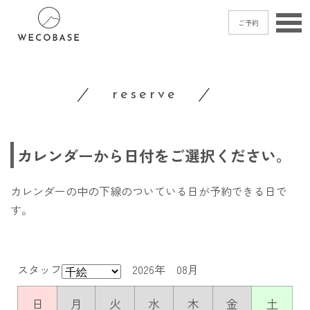
ご予約
home
reserve
menu
blog
カレンダーから日付をご選択ください。
shop
access
カレンダーの中の下線のついている日が予約できる日で
contact
す。
ご予約
→
スタッフ
2026年 08月
日
月
火
水
木
金
土