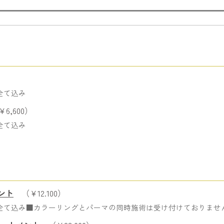
全て込み
6,600）
全て込み
ント
（￥12.100）
全て込み■カラーリングとパーマの同時施術は受け付けておりませ