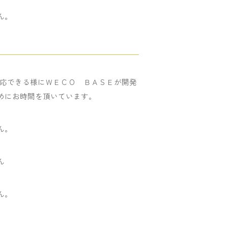
ん。
対応できる様にＷＥＣＯ ＢＡＳＥが開発
めにお時間を頂いています。
ん。
ん
ん。