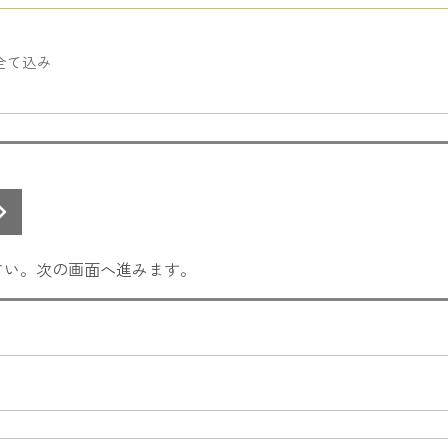
）
全て込み
さい。次の画面へ進みます。